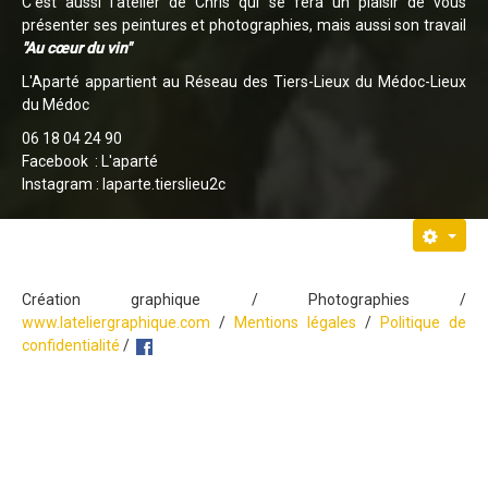
C'est aussi l'atelier de Chris qui se fera un plaisir de vous
présenter ses peintures et photographies, mais aussi son travail
"Au cœur du vin"
L'Aparté appartient au
Réseau des Tiers-Lieux du Médoc-Lieux
du Médoc
06 18 04 24 90
Facebook :
L'aparté
I
nstagram :
laparte.tierslieu2c
Création graphique / Photographies /
www.lateliergraphique.com
/
Mentions légales
/
Politique de
confidentialité
/