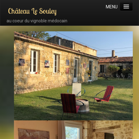
MENU
Château Le Souley
au coeur du vignoble médocain
La maison d'hôtes
La chambre Malbec
La chambre Cabernet
La chambre Merlot
La chambre Sauvignon Sémillon
La chambre Syrah
La chambre Petit Verdot
Les alentours
Les tarifs
Réserver / Nous contacter